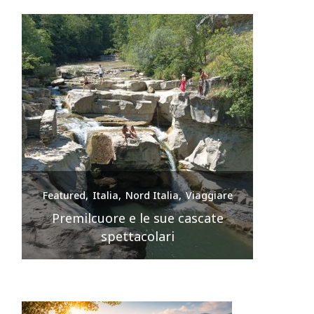
e
Featured
Italia
Nord Italia
Viaggiare
Feature
nte
Premilcuore e le sue cascate
spettacolari
Sir