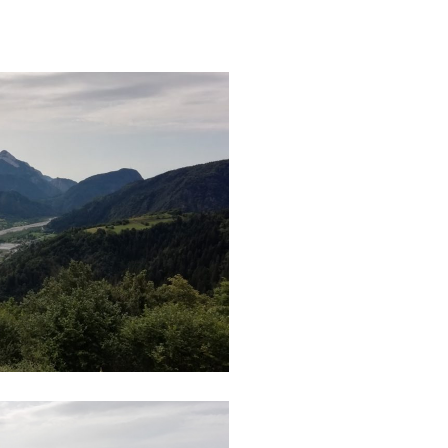
Featured
Italia
Nord Italia
Viaggiar
d
Italia
Viaggiare
Lago Calamone : la perla del Mo
ero in barca
Ventasso