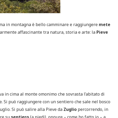
ria, ma in montagna è bello camminare e raggiungere
mete
armente affascinante tra natura, storia e arte: la
Pieve
va in cima al monte omonimo che sovrasta l’abitato di
le. Si può raggiungere con un sentiero che sale nel bosco
glio. Si può salire alla Pieve da
Zuglio
percorrendo, in
ure su
sentiero
(a piedi), oppure – come ho fatto io – a