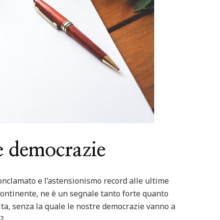
Featured
Italia
Nord Italia
Viaggiar
d
Italia
Viaggiare
Lago Calamone : la perla del Mo
ero in barca
Ventasso
re democrazie
conclamato e l’astensionismo record alle ultime
 Continente, ne è un segnale tanto forte quanto
olta, senza la quale le nostre democrazie vanno a
e?