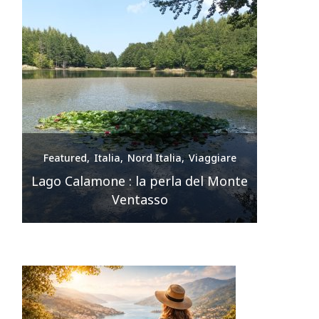
e
Featured
Italia
Nord Italia
Viaggiare
Feature
nte
Premilcuore e le sue cascate
spettacolari
Sir