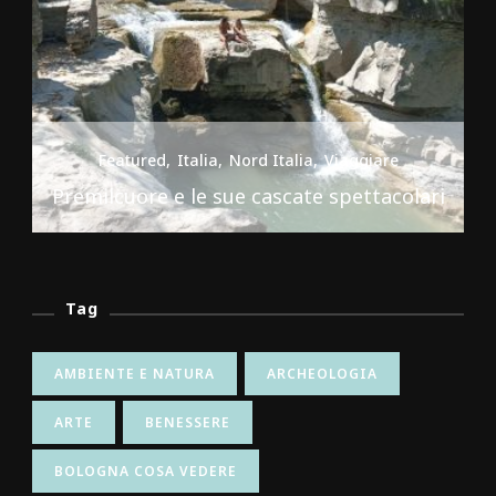
Featured
Italia
Nord Italia
Viaggiare
Premilcuore e le sue cascate spettacolari
Tag
AMBIENTE E NATURA
ARCHEOLOGIA
ARTE
BENESSERE
BOLOGNA COSA VEDERE