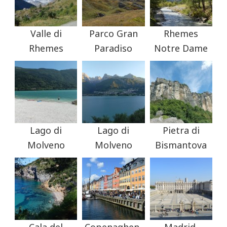
Valle di
Parco Gran
Rhemes
Rhemes
Paradiso
Notre Dame
Lago di
Lago di
Pietra di
Molveno
Molveno
Bismantova