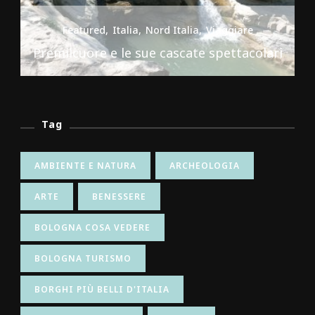
Featured
Italia
Nord Italia
Viaggiare
Premilcuore e le sue cascate spettacolari
Tag
AMBIENTE E NATURA
ARCHEOLOGIA
ARTE
BENESSERE
BOLOGNA COSA VEDERE
BOLOGNA TURISMO
BORGHI PIÙ BELLI D'ITALIA