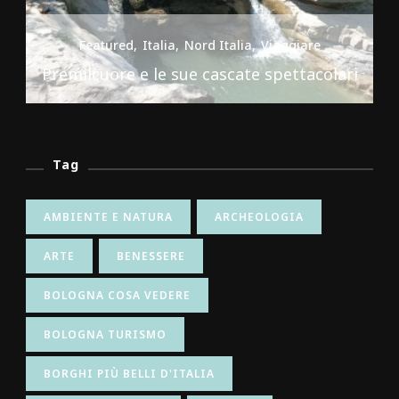
Featured
Italia
Nord Italia
Viaggiare
Premilcuore e le sue cascate spettacolari
Tag
AMBIENTE E NATURA
ARCHEOLOGIA
ARTE
BENESSERE
BOLOGNA COSA VEDERE
BOLOGNA TURISMO
BORGHI PIÙ BELLI D'ITALIA