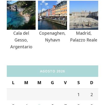
Cala del
Copenaghen,
Madrid,
Gesso,
Nyhavn
Palazzo Reale
Argentario
AGOSTO 2026
L
M
M
G
V
S
D
1
2