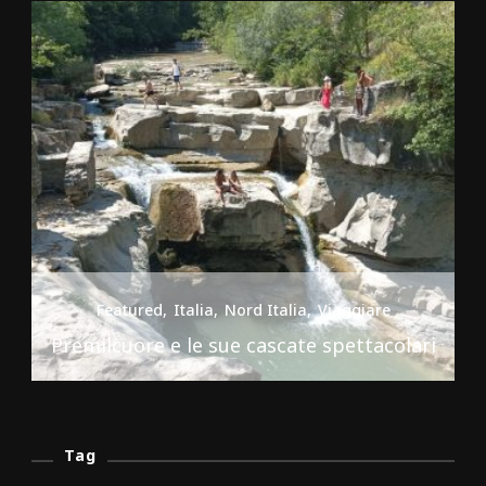
Featured
Italia
Nord Italia
Viaggiare
Premilcuore e le sue cascate spettacolari
Tag