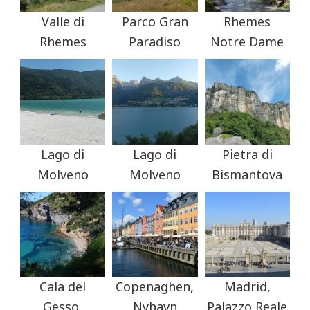
Valle di
Parco Gran
Rhemes
Rhemes
Paradiso
Notre Dame
Lago di
Lago di
Pietra di
Molveno
Molveno
Bismantova
Cala del
Copenaghen,
Madrid,
Gesso,
Nyhavn
Palazzo Reale