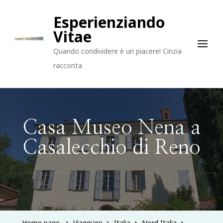
Esperienziando
Vitae
Quando condividere è un piacere! Cinzia
racconta
Casa Museo Nena a
Casalecchio di Reno
Home page
Viaggiare
Italia
Nord Italia