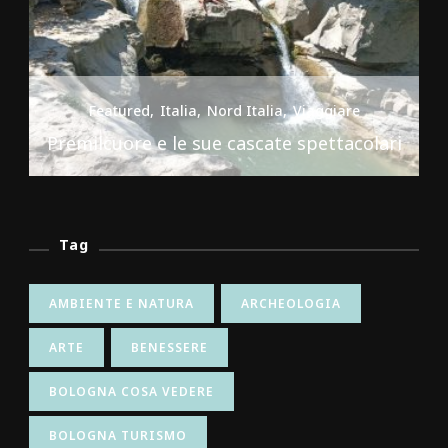
Featured
Italia
Nord Italia
Viaggiare
Premilcuore e le sue cascate spettacolari
Tag
AMBIENTE E NATURA
ARCHEOLOGIA
ARTE
BENESSERE
BOLOGNA COSA VEDERE
BOLOGNA TURISMO