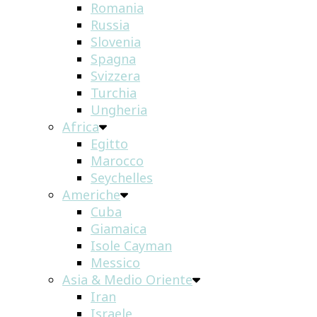
Romania
Russia
Slovenia
Spagna
Svizzera
Turchia
Ungheria
Africa
Egitto
Marocco
Seychelles
Americhe
Cuba
Giamaica
Isole Cayman
Messico
Asia & Medio Oriente
Iran
Israele