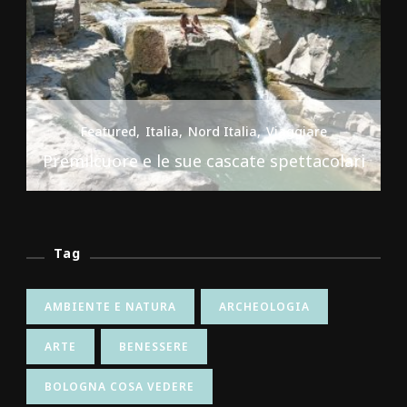
Featured
Italia
Nord Italia
Viaggiare
Premilcuore e le sue cascate spettacolari
Tag
AMBIENTE E NATURA
ARCHEOLOGIA
ARTE
BENESSERE
BOLOGNA COSA VEDERE