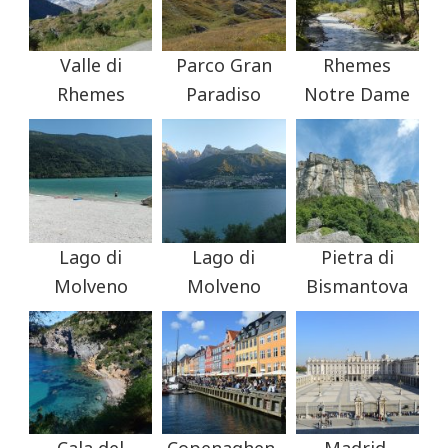
Valle di
Parco Gran
Rhemes
Rhemes
Paradiso
Notre Dame
Lago di
Lago di
Pietra di
Molveno
Molveno
Bismantova
Cala del
Copenaghen,
Madrid,