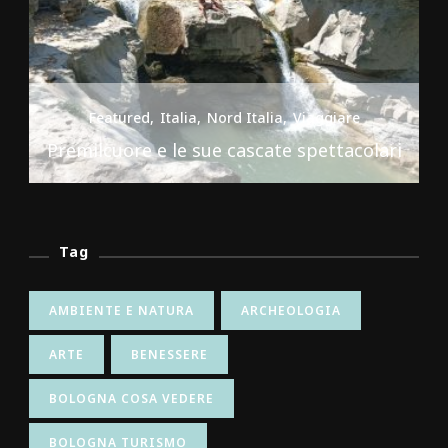
Featured
Italia
Nord Italia
Viaggiare
Premilcuore e le sue cascate spettacolari
Tag
AMBIENTE E NATURA
ARCHEOLOGIA
ARTE
BENESSERE
BOLOGNA COSA VEDERE
BOLOGNA TURISMO