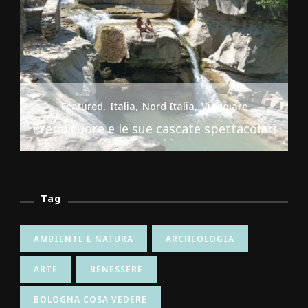
Featured
Italia
Nord Italia
Viaggiare
Premilcuore e le sue cascate spettacolari
Tag
AMBIENTE E NATURA
ARCHEOLOGIA
ARTE
BENESSERE
BOLOGNA COSA VEDERE