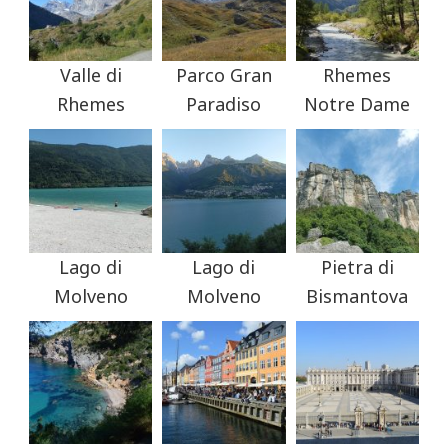
Valle di
Parco Gran
Rhemes
Rhemes
Paradiso
Notre Dame
Lago di
Lago di
Pietra di
Molveno
Molveno
Bismantova