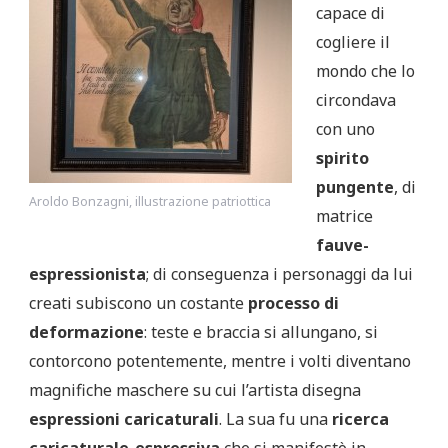
capace di
cogliere il
mondo che lo
circondava
con uno
spirito
pungente
, di
Aroldo Bonzagni, illustrazione patriottica
matrice
fauve-
espressionista
; di conseguenza i personaggi da lui
creati subiscono un costante
processo di
deformazione
: teste e braccia si allungano, si
contorcono potentemente, mentre i volti diventano
magnifiche maschere su cui l’artista disegna
espressioni caricaturali
. La sua fu una
ricerca
caricaturale-espressiva
che si manifestò in