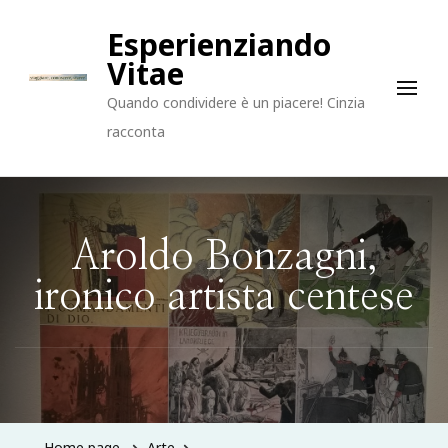
Esperienziando
Vitae
Quando condividere è un piacere! Cinzia
racconta
Aroldo Bonzagni,
ironico artista centese
Home page
Arte