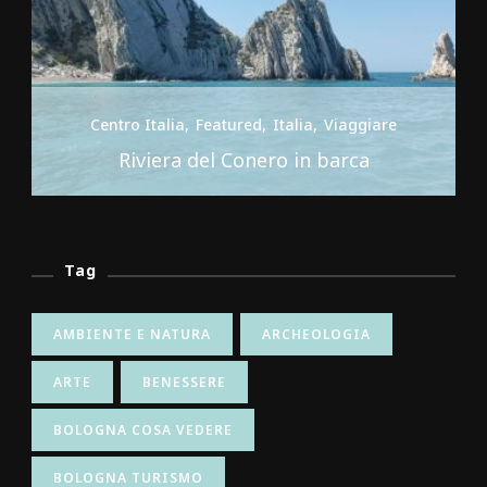
Centro Italia
Featured
Italia
Viaggiare
Riviera del Conero in barca
Tag
AMBIENTE E NATURA
ARCHEOLOGIA
ARTE
BENESSERE
BOLOGNA COSA VEDERE
BOLOGNA TURISMO