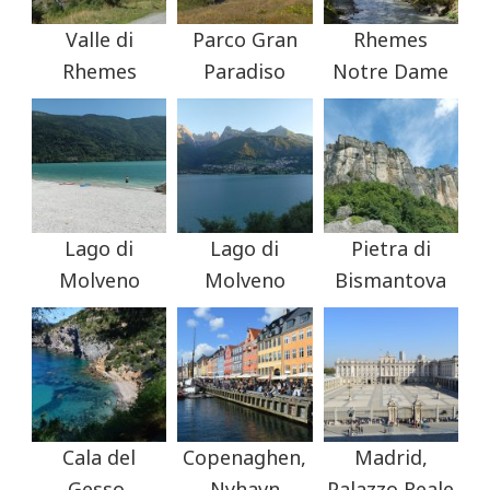
Valle di
Parco Gran
Rhemes
Rhemes
Paradiso
Notre Dame
Lago di
Lago di
Pietra di
Molveno
Molveno
Bismantova
Cala del
Copenaghen,
Madrid,
Gesso,
Nyhavn
Palazzo Reale