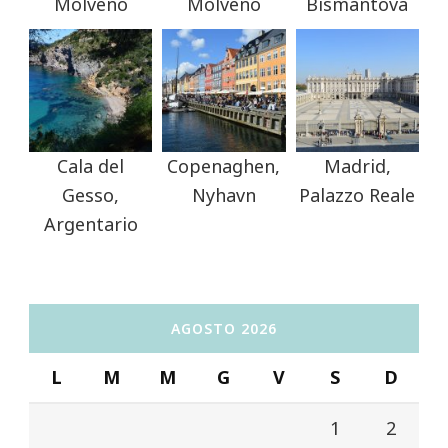
Molveno
Molveno
Bismantova
Cala del
Copenaghen,
Madrid,
Gesso,
Nyhavn
Palazzo Reale
Argentario
AGOSTO 2026
L
M
M
G
V
S
D
1
2