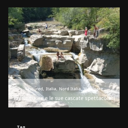
Featured
Italia
Nord Italia
Viaggiare
Premilcuore e le sue cascate spettacolari
Tag