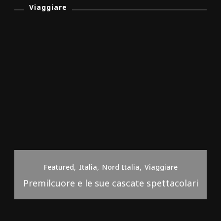
Viaggiare
Featured
Italia
Nord Italia
Viaggiare
Premilcuore e le sue cascate spettacolari