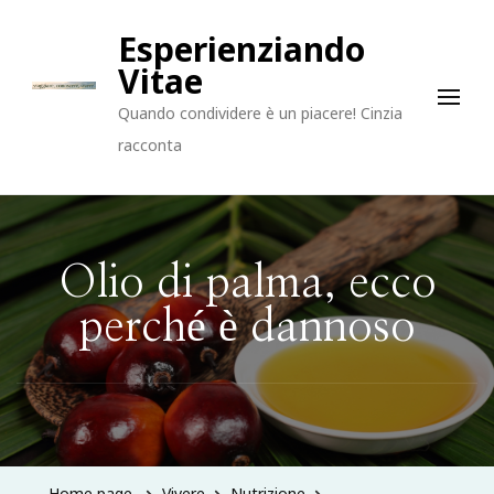
Esperienziando
Vitae
Quando condividere è un piacere! Cinzia
racconta
Olio di palma, ecco
perché è dannoso
Home page
Vivere
Nutrizione