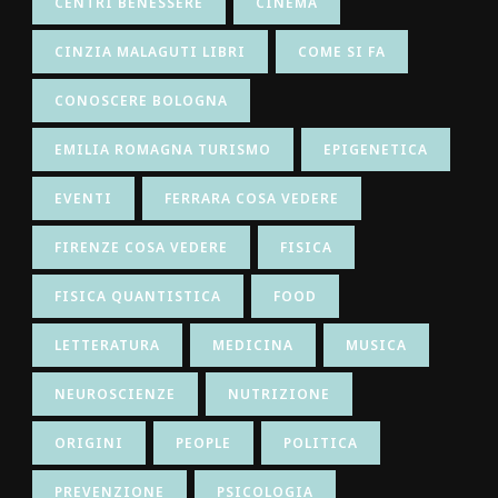
CENTRI BENESSERE
CINEMA
CINZIA MALAGUTI LIBRI
COME SI FA
CONOSCERE BOLOGNA
EMILIA ROMAGNA TURISMO
EPIGENETICA
EVENTI
FERRARA COSA VEDERE
FIRENZE COSA VEDERE
FISICA
FISICA QUANTISTICA
FOOD
LETTERATURA
MEDICINA
MUSICA
NEUROSCIENZE
NUTRIZIONE
ORIGINI
PEOPLE
POLITICA
PREVENZIONE
PSICOLOGIA