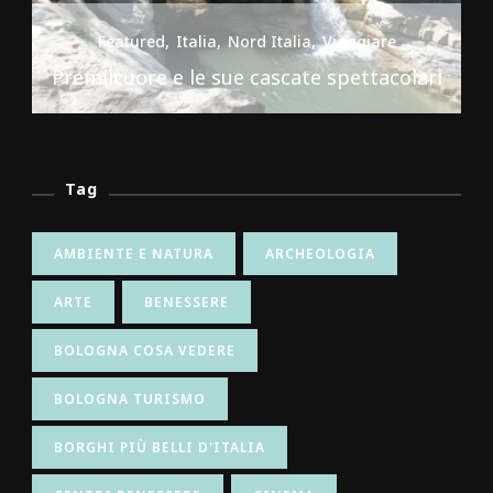
Featured
Italia
Nord Italia
Viaggiare
Premilcuore e le sue cascate spettacolari
Tag
AMBIENTE E NATURA
ARCHEOLOGIA
ARTE
BENESSERE
BOLOGNA COSA VEDERE
BOLOGNA TURISMO
BORGHI PIÙ BELLI D'ITALIA