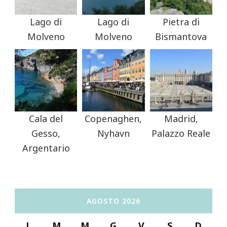
Lago di
Lago di
Pietra di
Molveno
Molveno
Bismantova
Cala del
Copenaghen,
Madrid,
Gesso,
Nyhavn
Palazzo Reale
Argentario
AGOSTO 2026
L
M
M
G
V
S
D