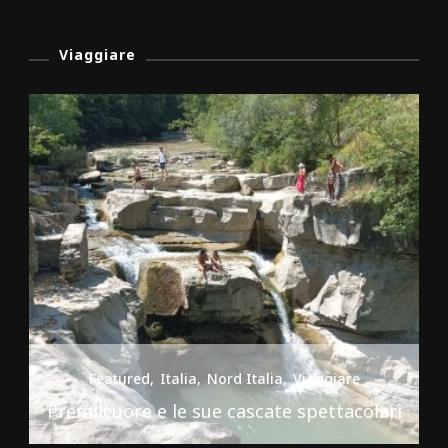
Viaggiare
Featured
Italia
Nord Italia
Viaggiare
Premilcuore e le sue cascate spettacolari