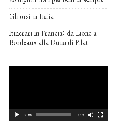
20 dipinti tra i più belli di sempre
Gli orsi in Italia
Itinerari in Francia: da Lione a
Bordeaux alla Duna di Pilat
Video
Player
00:00
11:33