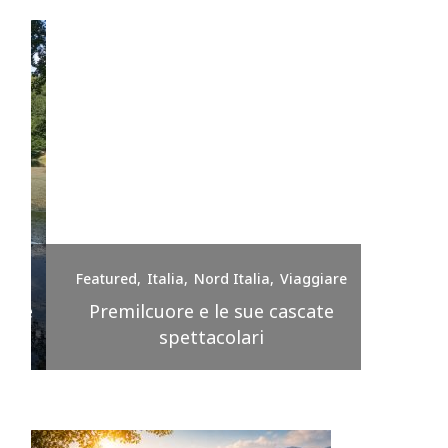
e
Featured
Italia
Nord Italia
Viaggiare
Feature
nte
Premilcuore e le sue cascate
spettacolari
Sir