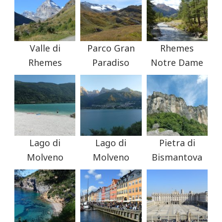
Valle di
Parco Gran
Rhemes
Rhemes
Paradiso
Notre Dame
Lago di
Lago di
Pietra di
Molveno
Molveno
Bismantova