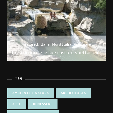
Featured
Italia
Nord Italia
Viaggiare
Premilcuore e le sue cascate spettacolari
Tag
AMBIENTE E NATURA
ARCHEOLOGIA
ARTE
BENESSERE