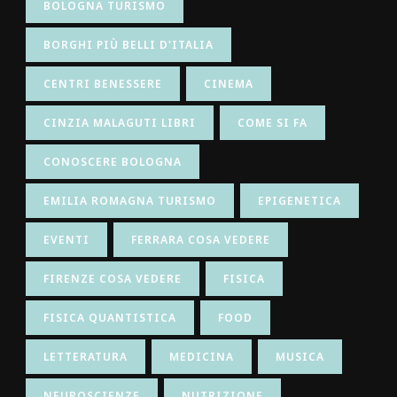
BOLOGNA TURISMO
BORGHI PIÙ BELLI D'ITALIA
CENTRI BENESSERE
CINEMA
CINZIA MALAGUTI LIBRI
COME SI FA
CONOSCERE BOLOGNA
EMILIA ROMAGNA TURISMO
EPIGENETICA
EVENTI
FERRARA COSA VEDERE
FIRENZE COSA VEDERE
FISICA
FISICA QUANTISTICA
FOOD
LETTERATURA
MEDICINA
MUSICA
NEUROSCIENZE
NUTRIZIONE