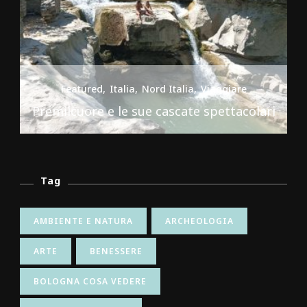
Featured
Italia
Nord Italia
Viaggiare
Premilcuore e le sue cascate spettacolari
Tag
AMBIENTE E NATURA
ARCHEOLOGIA
ARTE
BENESSERE
BOLOGNA COSA VEDERE