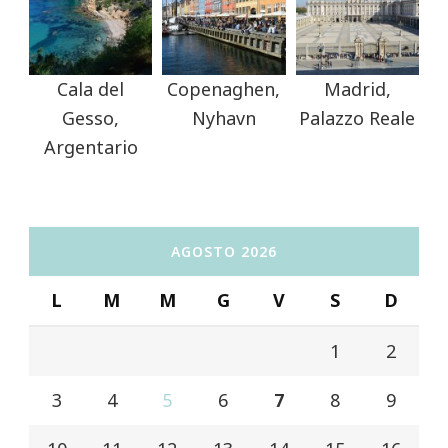
Cala del
Copenaghen,
Madrid,
Gesso,
Nyhavn
Palazzo Reale
Argentario
AGOSTO 2026
L
M
M
G
V
S
D
1
2
3
4
5
6
7
8
9