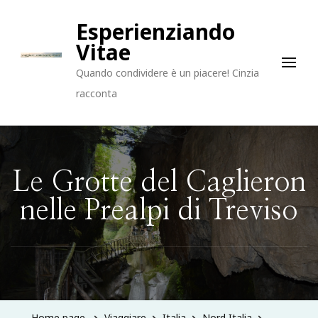
Esperienziando
Vitae
Quando condividere è un piacere! Cinzia
racconta
Le Grotte del Caglieron
nelle Prealpi di Treviso
Home page
Viaggiare
Italia
Nord Italia