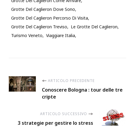
Grotte Del Caglieron Come Arrivare
Grotte Del Caglieron Dove Sono
Grotte Del Caglieron Percorso Di Visita
Grotte Del Caglieron Treviso
Le Grotte Del Caglieron
Turismo Veneto
Viaggiare Italia
Navigazione
ARTICOLO PRECEDENTE
Conoscere Bologna : tour delle tre
articoli
cripte
ARTICOLO SUCCESSIVO
3 strategie per gestire lo stress