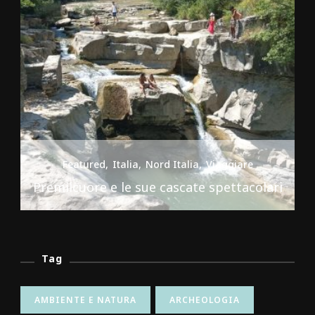
Featured
Italia
Nord Italia
Viaggiare
Premilcuore e le sue cascate spettacolari
Tag
AMBIENTE E NATURA
ARCHEOLOGIA