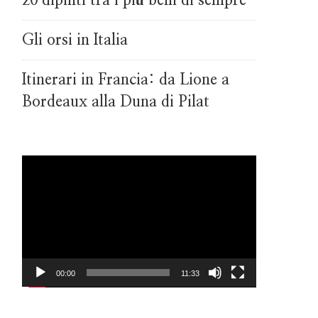
20 dipinti tra i più belli di sempre
Gli orsi in Italia
Itinerari in Francia: da Lione a
Bordeaux alla Duna di Pilat
Video
Player
00:00
11:33