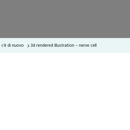
a c'è di nuovo
3d rendered illustration – nerve cell