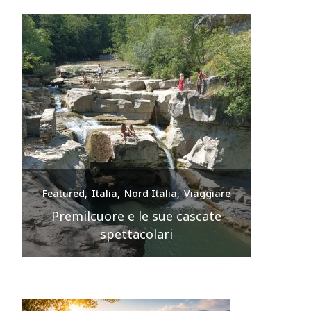
e
Featured
Italia
Nord Italia
Viaggiare
Feature
nte
Premilcuore e le sue cascate
spettacolari
Sir