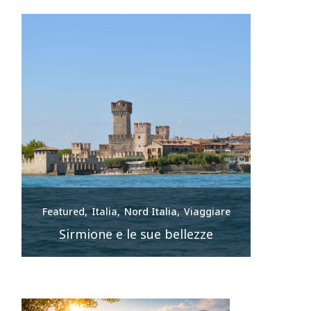
e
Featured
Italia
Nord Italia
Viaggiare
Feature
Sirmione e le sue bellezze
Lag