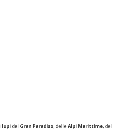
 Italia
Viaggiare
Featured
Italia
Nord Italia
Viaggiar
 perla del Monte
Premilcuore e le sue cascate
sso
spettacolari
i
lupi
del
Gran Paradiso
, delle
Alpi Marittime
, del