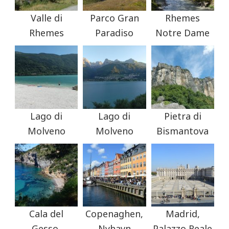
Valle di
Parco Gran
Rhemes
Rhemes
Paradiso
Notre Dame
Lago di
Lago di
Pietra di
Molveno
Molveno
Bismantova
Cala del
Copenaghen,
Madrid,
Gesso,
Nyhavn
Palazzo Reale