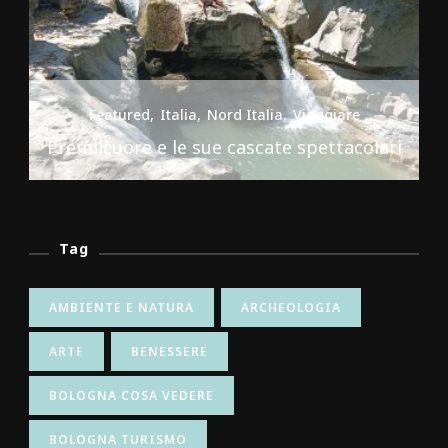
Featured
Italia
Nord Italia
Viaggiare
Premilcuore e le sue cascate spettacolari
Tag
AMBIENTE E NATURA
ARCHEOLOGIA
ARTE
BENESSERE
BOLOGNA COSA VEDERE
BOLOGNA TURISMO