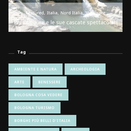
Featured
Italia
Nord Italia
Viaggiare
Premilcuore e le sue cascate spettacolari
Tag
AMBIENTE E NATURA
ARCHEOLOGIA
ARTE
BENESSERE
BOLOGNA COSA VEDERE
BOLOGNA TURISMO
BORGHI PIÙ BELLI D'ITALIA