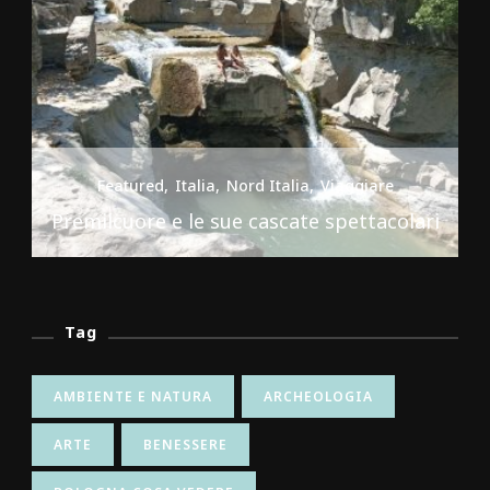
Featured
Italia
Nord Italia
Viaggiare
Premilcuore e le sue cascate spettacolari
Tag
AMBIENTE E NATURA
ARCHEOLOGIA
ARTE
BENESSERE