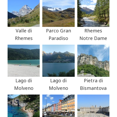
Valle di
Parco Gran
Rhemes
Rhemes
Paradiso
Notre Dame
Lago di
Lago di
Pietra di
Molveno
Molveno
Bismantova