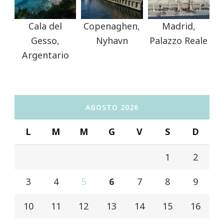
Cala del
Copenaghen,
Madrid,
Gesso,
Nyhavn
Palazzo Reale
Argentario
AGOSTO 2026
L
M
M
G
V
S
D
1
2
3
4
5
6
7
8
9
10
11
12
13
14
15
16