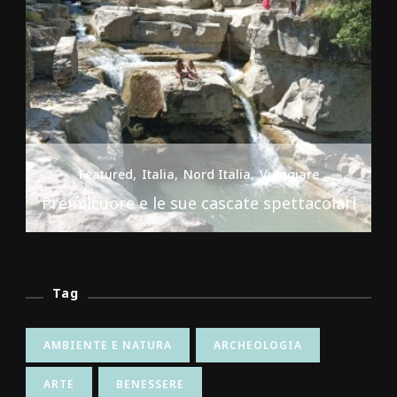
Featured
Italia
Nord Italia
Viaggiare
Premilcuore e le sue cascate spettacolari
Tag
AMBIENTE E NATURA
ARCHEOLOGIA
ARTE
BENESSERE