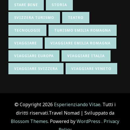
STARE BENE
STORIA
SVIZZERA TURISMO
TEATRO
TECNOLOGIE
TURISMO EMILIA ROMAGNA
VIAGGIARE
VIAGGIARE EMILIA ROMAGNA
VIAGGIARE EUROPA
VIAGGIARE ITALIA
VIAGGIARE SVIZZERA
VIAGGIARE VENETO
© Copyright 2026
Esperienziando Vitae
. Tutti i
diritti riservati.
Travel Nomad | Sviluppato da
Blossom Themes
. Powered by
WordPress
.
Privacy
Policy