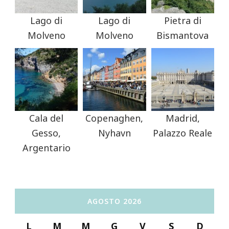
Lago di
Lago di
Pietra di
Molveno
Molveno
Bismantova
Cala del
Copenaghen,
Madrid,
Gesso,
Nyhavn
Palazzo Reale
Argentario
AGOSTO 2026
L
M
M
G
V
S
D