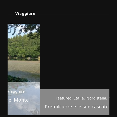
Viaggiare
Featured
Italia
Nord Italia
Viaggiare
Premilcuore e le sue cascate spettacolari