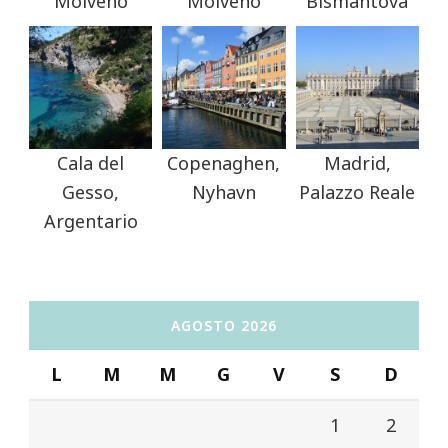
Molveno
Molveno
Bismantova
Cala del
Copenaghen,
Madrid,
Gesso,
Nyhavn
Palazzo Reale
Argentario
AGOSTO 2026
L
M
M
G
V
S
D
1
2