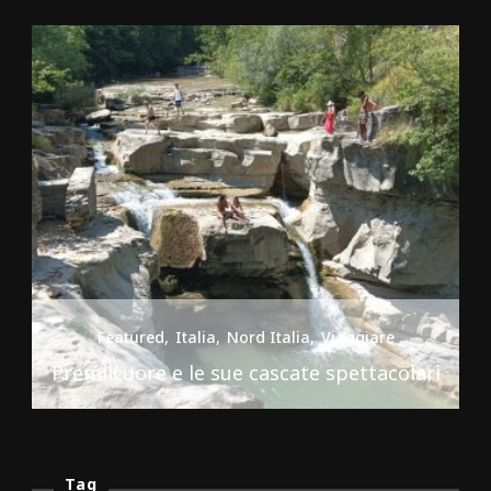
Featured
Italia
Nord Italia
Viaggiare
Premilcuore e le sue cascate spettacolari
Tag