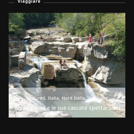
Viaggiare
Featured
Italia
Nord Italia
Viaggiare
Premilcuore e le sue cascate spettacolari