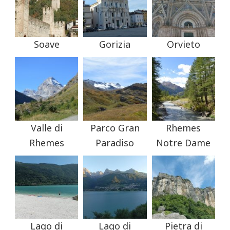
Soave
Gorizia
Orvieto
Valle di
Parco Gran
Rhemes
Rhemes
Paradiso
Notre Dame
Lago di
Lago di
Pietra di