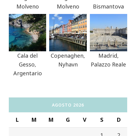
Molveno
Molveno
Bismantova
Cala del
Copenaghen,
Madrid,
Gesso,
Nyhavn
Palazzo Reale
Argentario
AGOSTO 2026
L
M
M
G
V
S
D
1
2