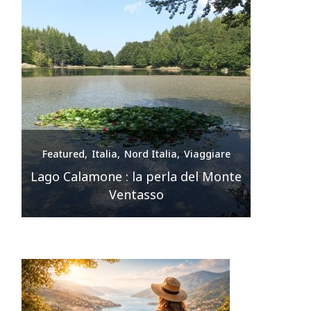
e
Featured
Italia
Nord Italia
Viaggiare
Feature
nte
Premilcuore e le sue cascate
spettacolari
Sir