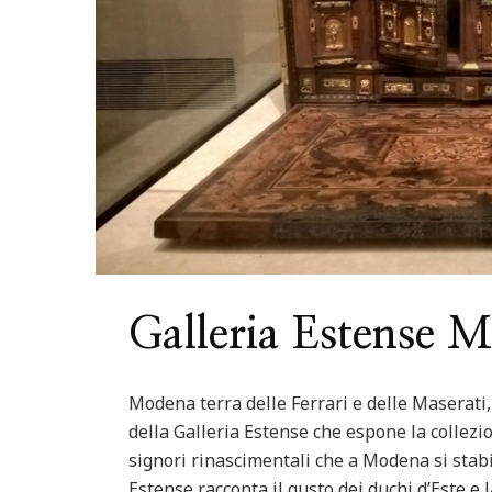
ured
Italia
Nord Italia
Viaggiare
Centro Italia
Feature
ago di Levico in Trentino
Riviera del Con
Galleria Estense 
Modena terra delle Ferrari e delle Maserati
della Galleria Estense che espone la collezio
signori rinascimentali che a Modena si stabi
Estense racconta il gusto dei duchi d’Este e la