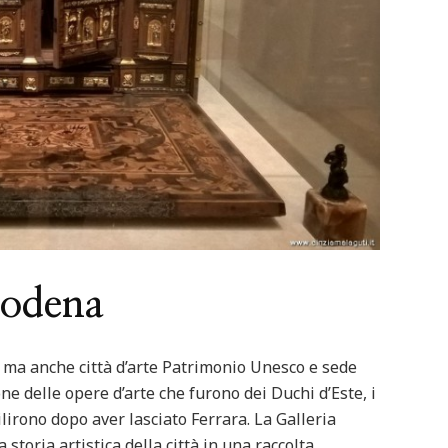
Featured
Italia
Nord Italia
Viaggiar
d
Italia
Viaggiare
Lago Calamone : la perla del Mo
ero in barca
Ventasso
Modena
, ma anche città d’arte Patrimonio Unesco e sede
ne delle opere d’arte che furono dei Duchi d’Este, i
lirono dopo aver lasciato Ferrara. La Galleria
 storia artistica della città in una raccolta