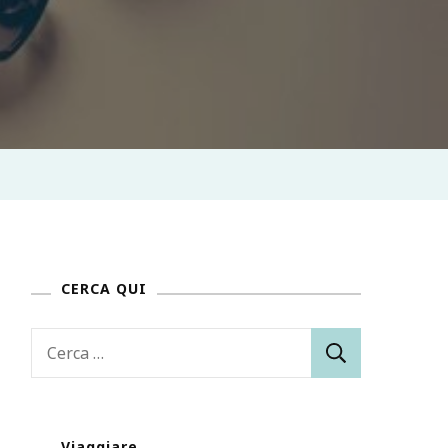
CERCA QUI
Ricerca
per:
Viaggiare