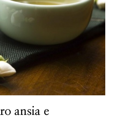
Featured
Italia
Nord Italia
Viaggiar
d
Italia
Viaggiare
Lago Calamone : la perla del Mo
ero in barca
Ventasso
ro ansia e