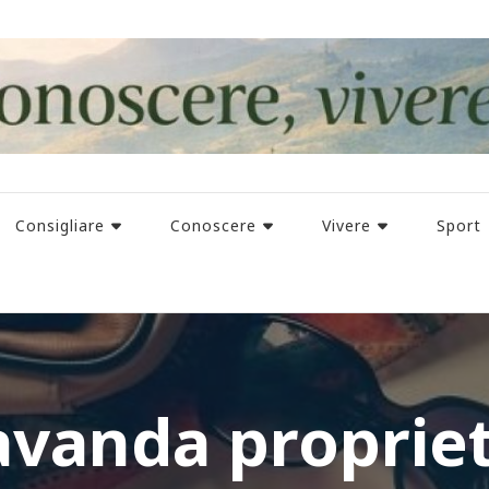
Consigliare
Conoscere
Vivere
Sport
avanda proprie