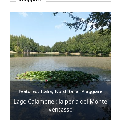
e
Featured
Italia
Nord Italia
Viaggiare
Feature
nte
Premilcuore e le sue cascate
spettacolari
Sir