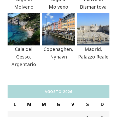
Molveno
Molveno
Bismantova
Cala del
Copenaghen,
Madrid,
Gesso,
Nyhavn
Palazzo Reale
Argentario
AGOSTO 2026
L
M
M
G
V
S
D