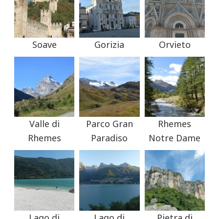
Soave
Gorizia
Orvieto
Valle di
Parco Gran
Rhemes
Rhemes
Paradiso
Notre Dame
Lago di
Lago di
Pietra di