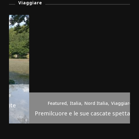
Viaggiare
Featured
Italia
Nord Italia
Viaggiare
Premilcuore e le sue cascate spettacolari