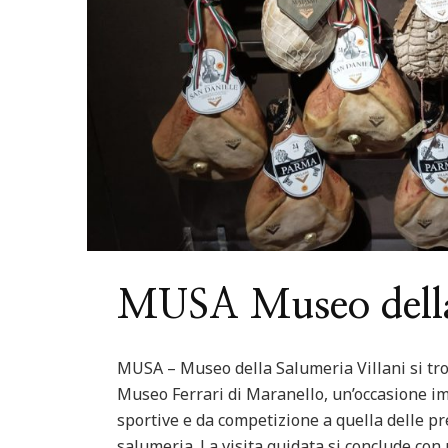
ured
Italia
Nord Italia
Viaggiare
Centro Italia
Feature
ago di Levico in Trentino
Riviera del Con
MUSA Museo della
MUSA – Museo della Salumeria Villani si tr
Museo Ferrari di Maranello, un’occasione imp
sportive e da competizione a quella delle pre
salumeria. La visita guidata si conclude con