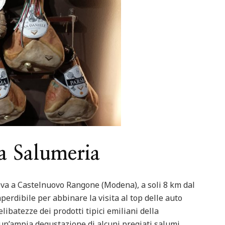
Featured
Italia
Nord Italia
Viaggiar
d
Italia
Viaggiare
Lago Calamone : la perla del Mo
ero in barca
Ventasso
 Salumeria
ova a Castelnuovo Rangone (Modena), a soli 8 km dal
erdibile per abbinare la visita al top delle auto
libatezze dei prodotti tipici emiliani della
 un’ampia degustazione di alcuni pregiati salumi