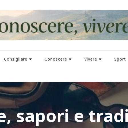
Consigliare
Conoscere
Vivere
Sport
, sapori e trad