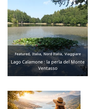
e
Featured
Italia
Nord Italia
Viaggiare
Feature
nte
Premilcuore e le sue cascate
spettacolari
Sir