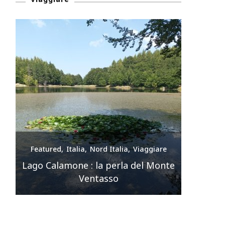
e
Featured
Italia
Nord Italia
Viaggiare
Feature
nte
Premilcuore e le sue cascate
spettacolari
Sir