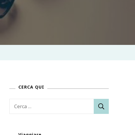
CERCA QUI
Ricerca
per:
Viaggiare