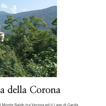
Featured
Italia
Nord Italia
Viaggiar
d
Italia
Viaggiare
Lago Calamone : la perla del Mo
ero in barca
Ventasso
a della Corona
 Monte Baldo tra Verona ed il Lago di Garda.