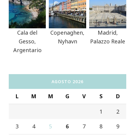
Cala del
Copenaghen,
Madrid,
Gesso,
Nyhavn
Palazzo Reale
Argentario
AGOSTO 2026
L
M
M
G
V
S
D
1
2
3
4
5
6
7
8
9