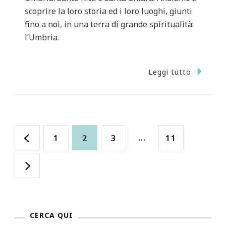
scoprire la loro storia ed i loro luoghi, giunti
fino a noi, in una terra di grande spiritualità:
l’Umbria.
Leggi tutto
Paginazione
Pagina
Pagina
Pagina
…
Pagina
1
2
3
11
degli
articoli
CERCA QUI