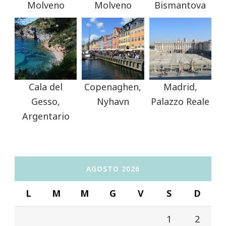
Molveno
Molveno
Bismantova
Cala del
Copenaghen,
Madrid,
Gesso,
Nyhavn
Palazzo Reale
Argentario
AGOSTO 2026
L
M
M
G
V
S
D
1
2