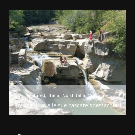
Featured
Italia
Nord Italia
Viaggiare
Premilcuore e le sue cascate spettacolari