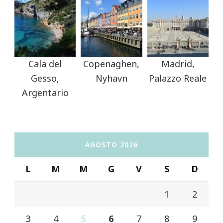
Cala del
Copenaghen,
Madrid,
Gesso,
Nyhavn
Palazzo Reale
Argentario
AGOSTO 2026
L
M
M
G
V
S
D
1
2
3
4
5
6
7
8
9