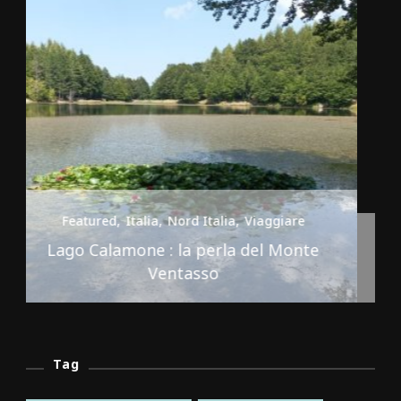
Featured
Italia
Nord Italia
Viaggiare
Premilcuore e le sue cascate spettacolari
Tag