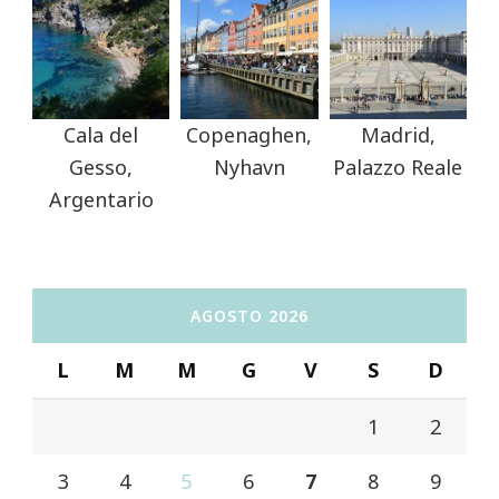
Cala del
Copenaghen,
Madrid,
Gesso,
Nyhavn
Palazzo Reale
Argentario
AGOSTO 2026
L
M
M
G
V
S
D
1
2
3
4
5
6
7
8
9