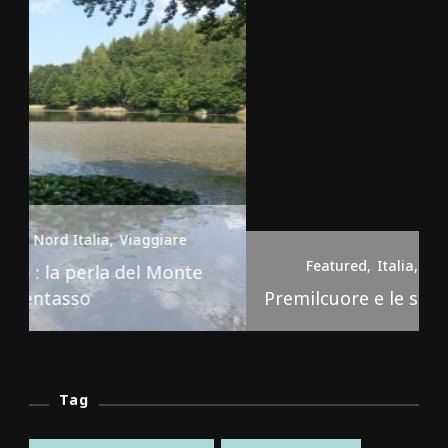
Featured
Italia
Nord Italia
Viaggiare
Premilcuore e le sue cascate spettacolari
Tag