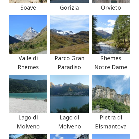
Soave
Gorizia
Orvieto
Valle di
Parco Gran
Rhemes
Rhemes
Paradiso
Notre Dame
Lago di
Lago di
Pietra di
Molveno
Molveno
Bismantova