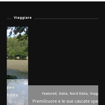
Viaggiare
Featured
Italia
Nord Italia
Viaggiare
Premilcuore e le sue cascate spettacolari