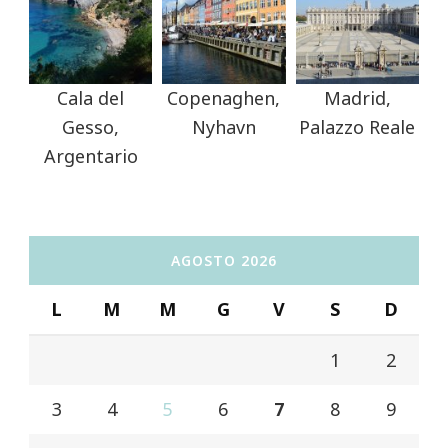
Cala del
Copenaghen,
Madrid,
Gesso,
Nyhavn
Palazzo Reale
Argentario
AGOSTO 2026
L
M
M
G
V
S
D
1
2
3
4
5
6
7
8
9