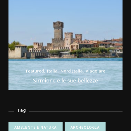
Featured
Italia
Nord Italia
Viaggiare
ri
Sirmione e le sue bellezze
Tag
AMBIENTE E NATURA
ARCHEOLOGIA