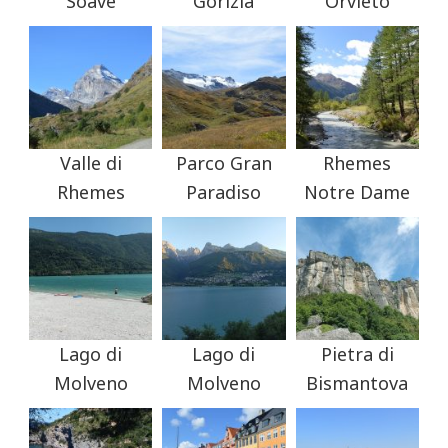
Soave
Gorizia
Orvieto
Valle di
Parco Gran
Rhemes
Rhemes
Paradiso
Notre Dame
Lago di
Lago di
Pietra di
Molveno
Molveno
Bismantova