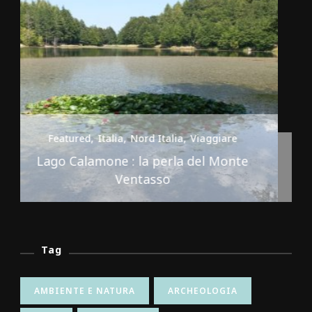
Featured
Italia
Nord Italia
Viaggiare
Premilcuore e le sue cascate spettacolari
Tag
AMBIENTE E NATURA
ARCHEOLOGIA