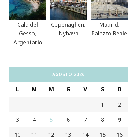
Cala del
Copenaghen,
Madrid,
Gesso,
Nyhavn
Palazzo Reale
Argentario
AGOSTO 2026
L
M
M
G
V
S
D
1
2
3
4
5
6
7
8
9
10
11
12
13
14
15
16