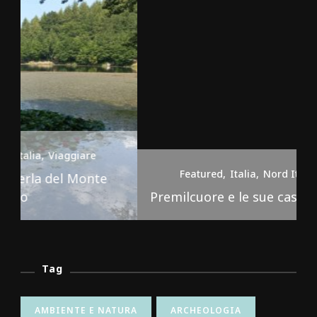
Featured
Italia
Nord Italia
Viaggiare
Premilcuore e le sue cascate spettacolari
Tag
AMBIENTE E NATURA
ARCHEOLOGIA