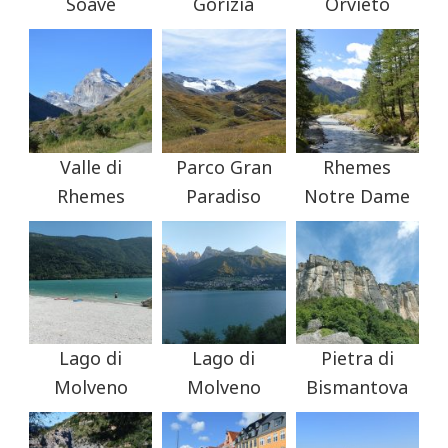
Soave
Gorizia
Orvieto
Valle di
Parco Gran
Rhemes
Rhemes
Paradiso
Notre Dame
Lago di
Lago di
Pietra di
Molveno
Molveno
Bismantova