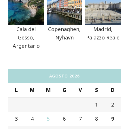
Cala del
Copenaghen,
Madrid,
Gesso,
Nyhavn
Palazzo Reale
Argentario
AGOSTO 2026
L
M
M
G
V
S
D
1
2
3
4
5
6
7
8
9