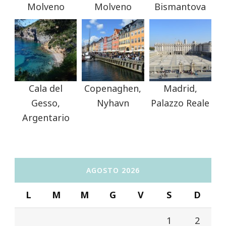
Molveno
Molveno
Bismantova
Cala del
Copenaghen,
Madrid,
Gesso,
Nyhavn
Palazzo Reale
Argentario
AGOSTO 2026
L
M
M
G
V
S
D
1
2