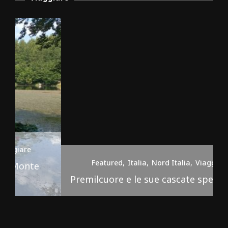
Featured
Italia
Nord Italia
Viaggiare
Premilcuore e le sue cascate spettacolari