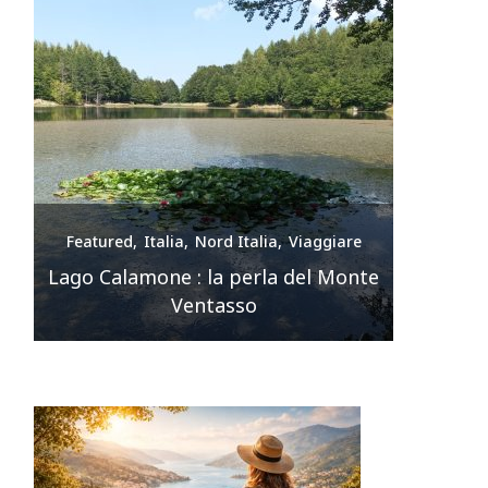
e
Featured
Italia
Nord Italia
Viaggiare
Feature
nte
Premilcuore e le sue cascate
spettacolari
Sir