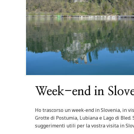
ured
Italia
Nord Italia
Viaggiare
Centro Italia
Feature
ago di Levico in Trentino
Riviera del Con
Week-end in Slov
Ho trascorso un week-end in Slovenia, in visi
Grotte di Postumia, Lubiana e Lago di Bled.
suggerimenti utili per la vostra visita in Slo