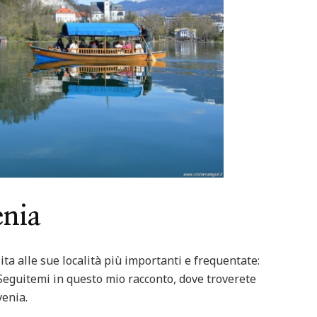
Featured
Italia
Nord Italia
Viaggiar
d
Italia
Viaggiare
Lago Calamone : la perla del Mo
ero in barca
Ventasso
enia
ta alle sue località più importanti e frequentate:
 Seguitemi in questo mio racconto, dove troverete
venia.