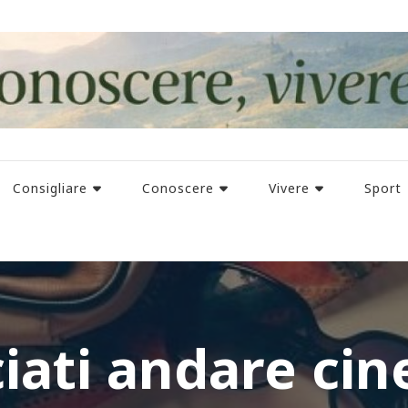
Consigliare
Conoscere
Vivere
Sport
ciati andare ci