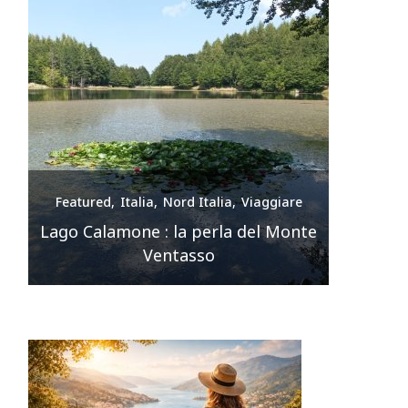
e
Featured
Italia
Nord Italia
Viaggiare
Feature
nte
Premilcuore e le sue cascate
spettacolari
Sir