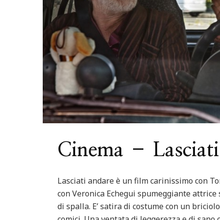
ured
Italia
Nord Italia
Viaggiare
Centro Italia
Feature
ago di Levico in Trentino
Riviera del Con
Cinema – Lasciati
Lasciati andare è un film carinissimo con To
con Veronica Echegui spumeggiante attrice s
di spalla. E’ satira di costume con un bricio
comici. Una ventata di leggerezza e di sano 