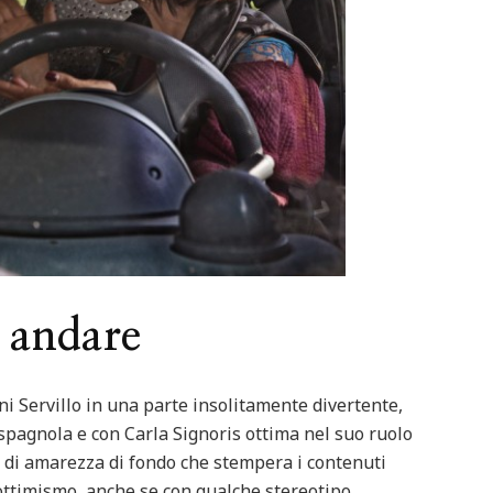
Featured
Italia
Nord Italia
Viaggiar
d
Italia
Viaggiare
Lago Calamone : la perla del Mo
ero in barca
Ventasso
 andare
ni Servillo in una parte insolitamente divertente,
pagnola e con Carla Signoris ottima nel suo ruolo
lo di amarezza di fondo che stempera i contenuti
ottimismo, anche se con qualche stereotipo.