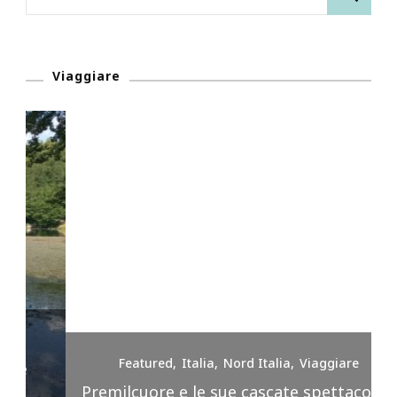
per:
Viaggiare
Featured
Italia
Nord Italia
Viaggiare
Premilcuore e le sue cascate spettacolari