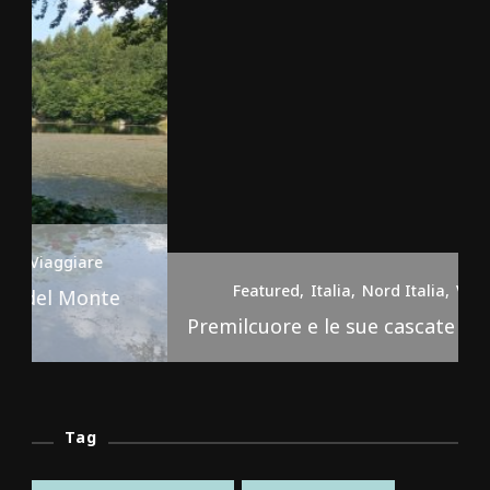
Featured
Italia
Nord Italia
Viaggiare
Premilcuore e le sue cascate spettacolari
Tag