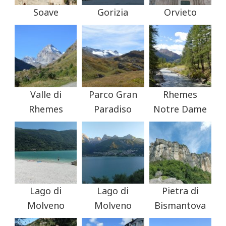
Soave
Gorizia
Orvieto
Valle di
Parco Gran
Rhemes
Rhemes
Paradiso
Notre Dame
Lago di
Lago di
Pietra di
Molveno
Molveno
Bismantova