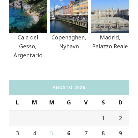
Cala del
Copenaghen,
Madrid,
Gesso,
Nyhavn
Palazzo Reale
Argentario
AGOSTO 2026
L
M
M
G
V
S
D
1
2
3
4
5
6
7
8
9