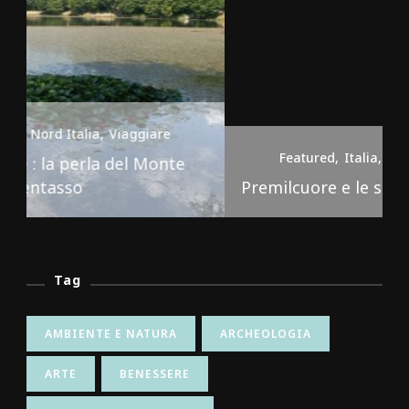
Featured
Italia
Nord Italia
Viaggiare
Premilcuore e le sue cascate spettacolari
Tag
AMBIENTE E NATURA
ARCHEOLOGIA
ARTE
BENESSERE