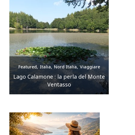
e
Featured
Italia
Nord Italia
Viaggiare
Feature
nte
Premilcuore e le sue cascate
spettacolari
Sir