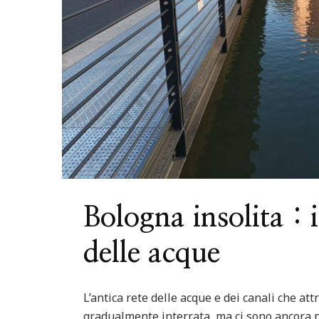
ured
Italia
Nord Italia
Viaggiare
Centro Italia
Feature
ago di Levico in Trentino
Riviera del Con
Bologna insolita : i
delle acque
L’antica rete delle acque e dei canali che at
gradualmente interrata, ma ci sono ancora pu