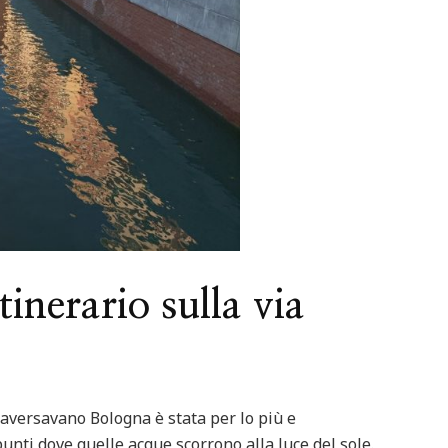
Featured
Italia
Nord Italia
Viaggiar
d
Italia
Viaggiare
Lago Calamone : la perla del Mo
ero in barca
Ventasso
tinerario sulla via
traversavano Bologna è stata per lo più e
nti dove quelle acque scorrono alla luce del sole.