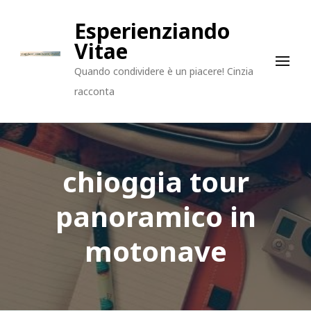
Esperienziando
Vitae
Quando condividere è un piacere! Cinzia
racconta
chioggia tour
panoramico in
motonave