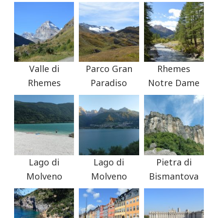
Valle di
Parco Gran
Rhemes
Rhemes
Paradiso
Notre Dame
Lago di
Lago di
Pietra di
Molveno
Molveno
Bismantova