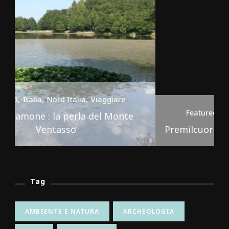
Featured
Italia
Nord Italia
Viaggiare
Premilcuore e le sue cascate spettacolari
Tag
AMBIENTE E NATURA
ARCHEOLOGIA