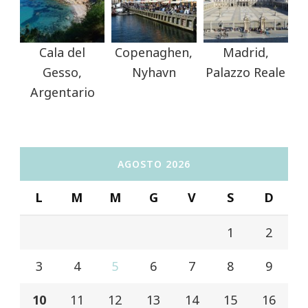
Cala del
Copenaghen,
Madrid,
Gesso,
Nyhavn
Palazzo Reale
Argentario
AGOSTO 2026
L
M
M
G
V
S
D
1
2
3
4
5
6
7
8
9
10
11
12
13
14
15
16