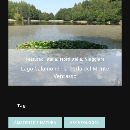
Featured
Italia
Nord Italia
Viaggiare
Premilcuore e le sue cascate spettacolari
Tag
AMBIENTE E NATURA
ARCHEOLOGIA