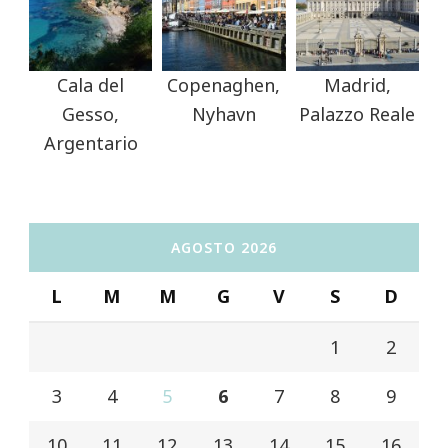
Cala del
Copenaghen,
Madrid,
Gesso,
Nyhavn
Palazzo Reale
Argentario
AGOSTO 2026
L
M
M
G
V
S
D
1
2
3
4
5
6
7
8
9
10
11
12
13
14
15
16